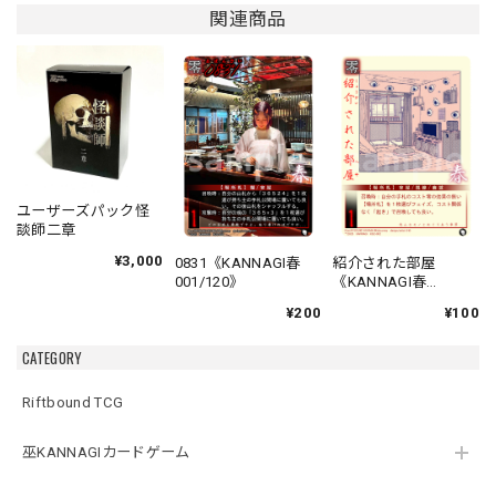
関連商品
ユーザーズパック怪
談師二章
¥3,000
0831《KANNAGI春
紹介された部屋
001/120》
《KANNAGI春
002/120》
¥200
¥100
CATEGORY
Riftbound TCG
巫KANNAGIカードゲーム