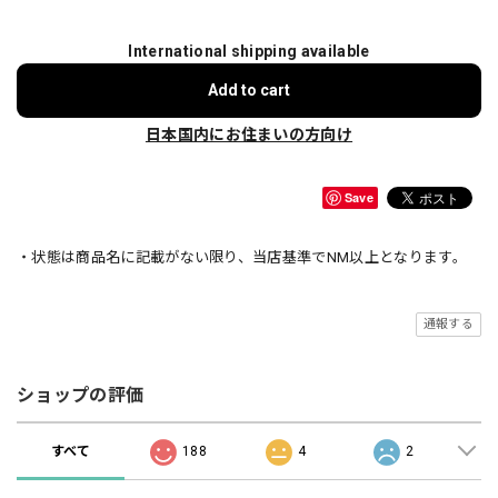
International shipping available
Add to cart
日本国内にお住まいの方向け
Save
・状態は商品名に記載がない限り、当店基準でNM以上となります。
通報する
ショップの評価
すべて
188
4
2