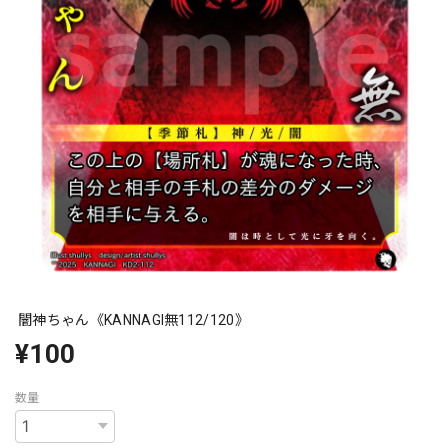
闇神ちゃん《KANNAGI無112/120》
¥100
数量