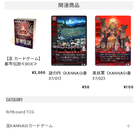
関連商品
【巫 カードゲーム】
都市伝説≪BOX≫
¥3,000
謎の円《KANNAGI春
黒妖軍《KANNAGI春
37/01》
37/02》
¥50
¥100
CATEGORY
Riftbound TCG
巫KANNAGIカードゲーム