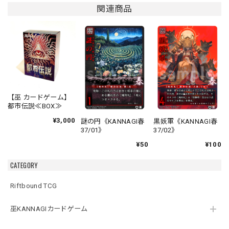
関連商品
【巫 カードゲーム】
都市伝説≪BOX≫
¥3,000
謎の円《KANNAGI春
黒妖軍《KANNAGI春
37/01》
37/02》
¥50
¥100
CATEGORY
Riftbound TCG
巫KANNAGIカードゲーム