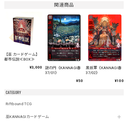
関連商品
【巫 カードゲーム】
都市伝説≪BOX≫
¥3,000
謎の円《KANNAGI春
黒妖軍《KANNAGI春
37/01》
37/02》
¥50
¥100
CATEGORY
Riftbound TCG
巫KANNAGIカードゲーム