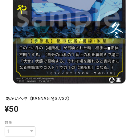
あかいへや《KANNAGI冬37/32》
¥50
数量