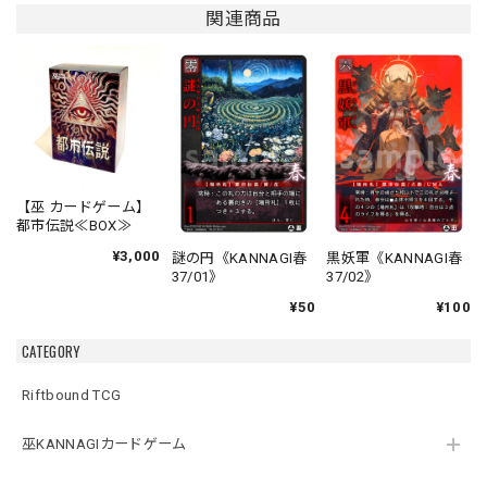
関連商品
【巫 カードゲーム】
都市伝説≪BOX≫
¥3,000
謎の円《KANNAGI春
黒妖軍《KANNAGI春
37/01》
37/02》
¥50
¥100
CATEGORY
Riftbound TCG
巫KANNAGIカードゲーム