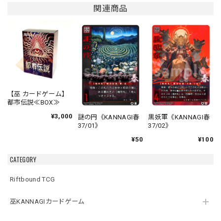
関連商品
【巫 カードゲーム】
都市伝説≪BOX≫
¥3,000
謎の円《KANNAGI春
黒妖軍《KANNAGI春
37/01》
37/02》
¥50
¥100
CATEGORY
Riftbound TCG
巫KANNAGIカードゲーム