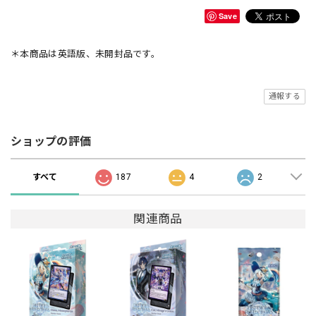
Save
＊本商品は英語版、未開封品です。
通報する
ショップの評価
すべて
187
4
2
関連商品