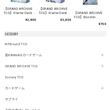
【GRAND ARCHIVE
【GRAND ARCHIVE
TCG】Starter Deck -
TCG】Starter Deck -
【GRAND ARCHIVE
Diana
Ciel Mirages
TCG】Booster
¥2,800
¥2,800
Moonpiercer【Distor
Grave【Distorted
Pack【Distorted
¥750
ted Reflections】
Reflections】《英語
Reflections】《英語
《英語版》
版》
版》
CATEGORY
Riftbound TCG
巫KANNAGIカードゲーム
GRAND ARCHIVE TCG
Sorcery TCG
カードゲーム
サプライ