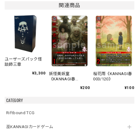
関連商品
ユーザーズパック怪
談師三章
¥3,300
妖怪美妖室
桜花雨《KANNAGI春
《KANNAGI春
003/120》
002/120》
¥200
¥100
CATEGORY
Riftbound TCG
巫KANNAGIカードゲーム