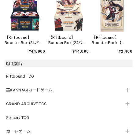
【Riftbound】
【Riftbound】
【Riftbound】
Booster Box (24パッ
Booster Box (24パッ
Booster Pack【
ク入り) 【 Origins 】
ク入り) 【
Spiritforged 】
¥44,000
¥44,000
¥2,400
Spiritforged 】
CATEGORY
Riftbound TCG
巫KANNAGIカードゲーム
GRAND ARCHIVE TCG
Sorcery TCG
カードゲーム