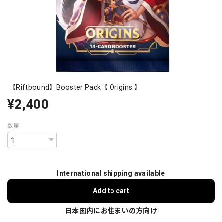
【Riftbound】Booster Pack【 Origins 】
¥2,400
数量
International shipping available
Add to cart
日本国内にお住まいの方向け