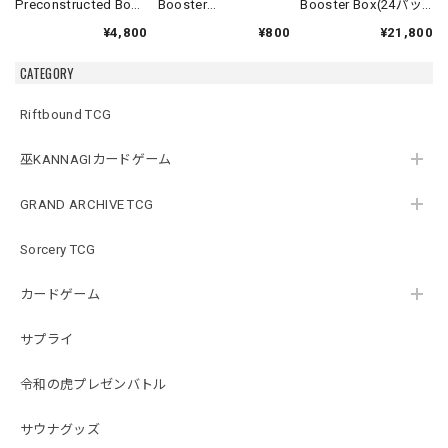
Preconstructed Box
Booster
Booster Box(24パッ
Case - Elemental
Pack【Contested
ク入り)【Arthurian
¥4,800
¥800
¥21,800
【Contested Realm
Realm Beta】《英語
Legends】《英語
Beta】《英語版》
版》
版》
CATEGORY
Riftbound TCG
巫KANNAGIカードゲーム
GRAND ARCHIVE TCG
Sorcery TCG
カードゲーム
サプライ
令和の虎プレゼンバトル
サウナグッズ