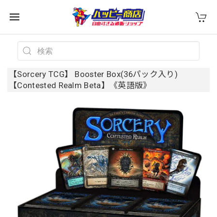
【Sorcery TCG】 Booster Box(36パック入り)
【Contested Realm Beta】《英語版》