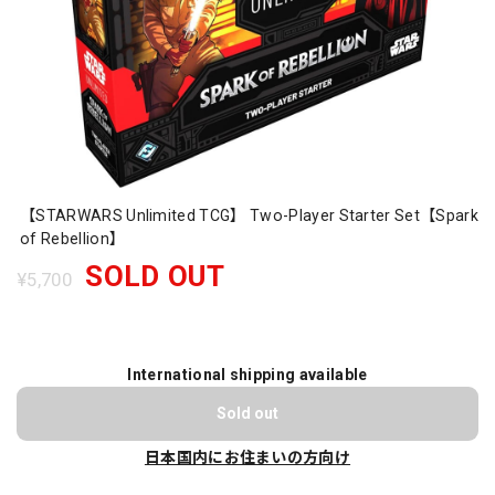
【STARWARS Unlimited TCG】 Two-Player Starter Set【Spark
of Rebellion】
SOLD OUT
¥5,700
International shipping available
Sold out
日本国内にお住まいの方向け