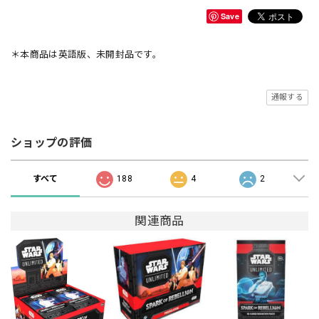
Save
＊本商品は英語版、未開封品です。
通報する
ショップの評価
すべて
188
4
2
関連商品