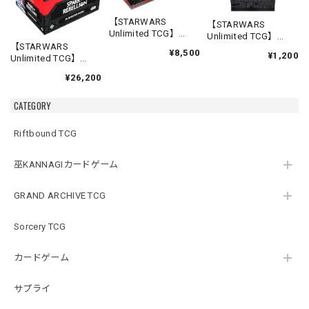
【STARWARS
【STARWARS
Unlimited TCG】
Unlimited TCG】
Prerelease
【STARWARS
Booster
¥8,500
¥1,200
Box【Spark of
Unlimited TCG】
Pack【Spark of
Rebellion】
Booster Box(24パッ
Rebellion】
¥26,200
ク入り) 【Spark of
Rebellion】
CATEGORY
Riftbound TCG
巫KANNAGIカードゲーム
GRAND ARCHIVE TCG
Sorcery TCG
カードゲーム
サプライ