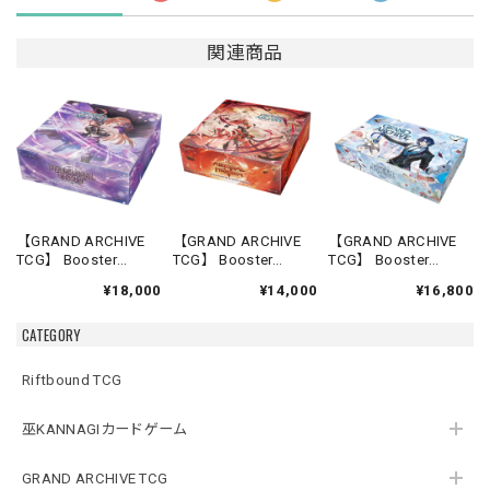
関連商品
【GRAND ARCHIVE
【GRAND ARCHIVE
【GRAND ARCHIVE
TCG】 Booster
TCG】 Booster
TCG】 Booster
Box(20パック入り)
Box(20パック入り)
Box(24パック入り)
¥18,000
¥14,000
¥16,800
【Mercurial Heart】
【Abyssal Heaven】
【Distorted
《英語版》
《英語版》
Reflections 1st
CATEGORY
Edition 】《英語版》
Riftbound TCG
巫KANNAGIカードゲーム
GRAND ARCHIVE TCG