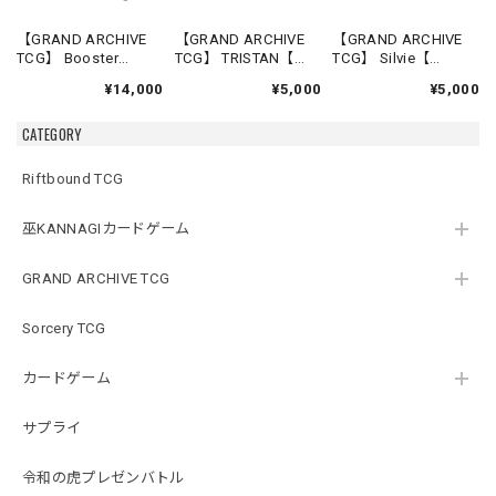
【GRAND ARCHIVE
【GRAND ARCHIVE
【GRAND ARCHIVE
TCG】 Booster
TCG】 TRISTAN【
TCG】 Silvie【
Box(20パック入り)
Re:Collection,Lite
Re:Collection,Lite
¥14,000
¥5,000
¥5,000
【Mercurial Heart
Shadowdancer】《英
Slime Sovereign】
Alter Edition】《英語
語版》
《英語版》
CATEGORY
版》
Riftbound TCG
巫KANNAGIカードゲーム
GRAND ARCHIVE TCG
Sorcery TCG
カードゲーム
サプライ
令和の虎プレゼンバトル