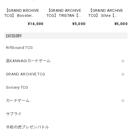
【GRAND ARCHIVE
【GRAND ARCHIVE
【GRAND ARCHIVE
TCG】 Booster
TCG】 TRISTAN【
TCG】 Silvie【
Box(20パック入り)
Re:Collection,Lite
Re:Collection,Lite
¥14,000
¥5,000
¥5,000
【Mercurial Heart
Shadowdancer】《英
Slime Sovereign】
Alter Edition】《英語
語版》
《英語版》
CATEGORY
版》
Riftbound TCG
巫KANNAGIカードゲーム
GRAND ARCHIVE TCG
Sorcery TCG
カードゲーム
サプライ
令和の虎プレゼンバトル