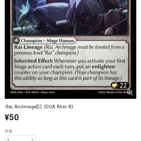
Rai, Archmage[C]《DOA Alter-8》
¥50
数量