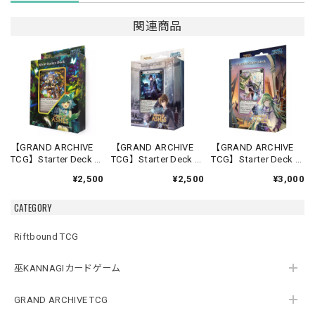
関連商品
【GRAND ARCHIVE
【GRAND ARCHIVE
【GRAND ARCHIVE
TCG】Starter Deck -
TCG】Starter Deck -
TCG】Starter Deck -
Silvie-【Down of
Rai-【Down of
Lorraine-【Down of
¥2,500
¥2,500
¥3,000
Ashes】《英語版》
Ashes】《英語版》
Ashes】《英語版》
CATEGORY
Riftbound TCG
巫KANNAGIカードゲーム
GRAND ARCHIVE TCG