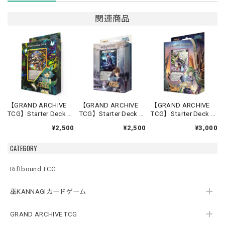
関連商品
【GRAND ARCHIVE
【GRAND ARCHIVE
【GRAND ARCHIVE
TCG】Starter Deck -
TCG】Starter Deck -
TCG】Starter Deck -
Silvie-【Down of
Rai-【Down of
Lorraine-【Down of
¥2,500
¥2,500
¥3,000
Ashes】《英語版》
Ashes】《英語版》
Ashes】《英語版》
CATEGORY
Riftbound TCG
巫KANNAGIカードゲーム
GRAND ARCHIVE TCG