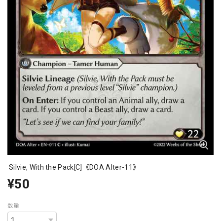
Silvie, With the Pack[C]《DOA Alter-11》
¥50
数量