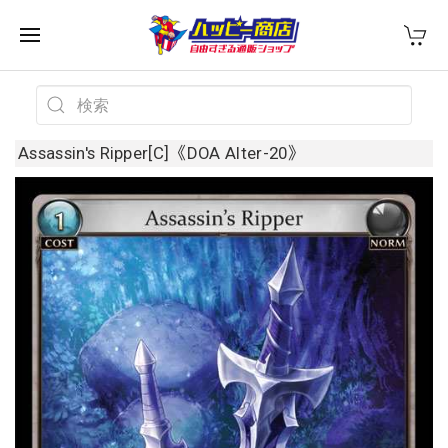
Assassin's Ripper[C]《DOA Alter-20》