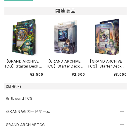
関連商品
【GRAND ARCHIVE
【GRAND ARCHIVE
【GRAND ARCHIVE
TCG】Starter Deck -
TCG】Starter Deck -
TCG】Starter Deck -
Silvie-【Down of
Rai-【Down of
Lorraine-【Down of
¥2,500
¥2,500
¥3,000
Ashes】《英語版》
Ashes】《英語版》
Ashes】《英語版》
CATEGORY
Riftbound TCG
巫KANNAGIカードゲーム
GRAND ARCHIVE TCG