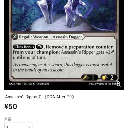
Assassin's Ripper[C]《DOA Alter-20》
¥50
数量