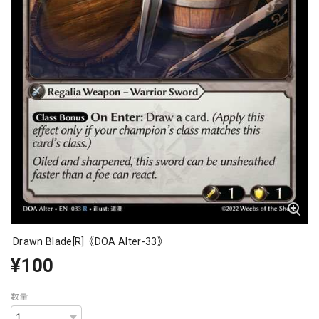
Drawn Blade[R]《DOA Alter-33》
¥100
数量