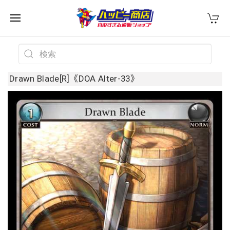
Drawn Blade[R]《DOA Alter-33》