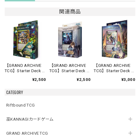
関連商品
【GRAND ARCHIVE
【GRAND ARCHIVE
【GRAND ARCHIVE
TCG】Starter Deck -
TCG】Starter Deck -
TCG】Starter Deck -
Silvie-【Down of
Rai-【Down of
Lorraine-【Down of
¥2,500
¥2,500
¥3,000
Ashes】《英語版》
Ashes】《英語版》
Ashes】《英語版》
CATEGORY
Riftbound TCG
巫KANNAGIカードゲーム
GRAND ARCHIVE TCG