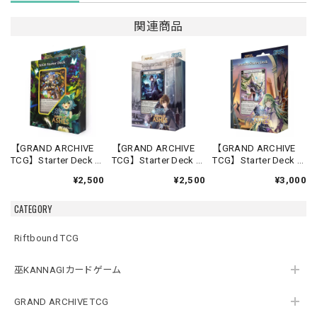
関連商品
【GRAND ARCHIVE
【GRAND ARCHIVE
【GRAND ARCHIVE
TCG】Starter Deck -
TCG】Starter Deck -
TCG】Starter Deck -
Silvie-【Down of
Rai-【Down of
Lorraine-【Down of
¥2,500
¥2,500
¥3,000
Ashes】《英語版》
Ashes】《英語版》
Ashes】《英語版》
CATEGORY
Riftbound TCG
巫KANNAGIカードゲーム
GRAND ARCHIVE TCG