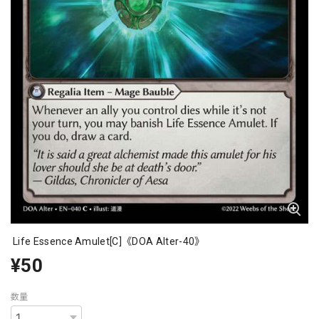
Life Essence Amulet[C]《DOA Alter-40》
¥50
数量