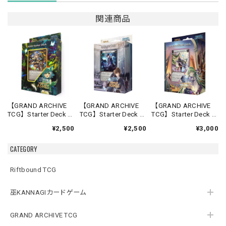
関連商品
【GRAND ARCHIVE
【GRAND ARCHIVE
【GRAND ARCHIVE
TCG】Starter Deck -
TCG】Starter Deck -
TCG】Starter Deck -
Silvie-【Down of
Rai-【Down of
Lorraine-【Down of
¥2,500
¥2,500
¥3,000
Ashes】《英語版》
Ashes】《英語版》
Ashes】《英語版》
CATEGORY
Riftbound TCG
巫KANNAGIカードゲーム
GRAND ARCHIVE TCG