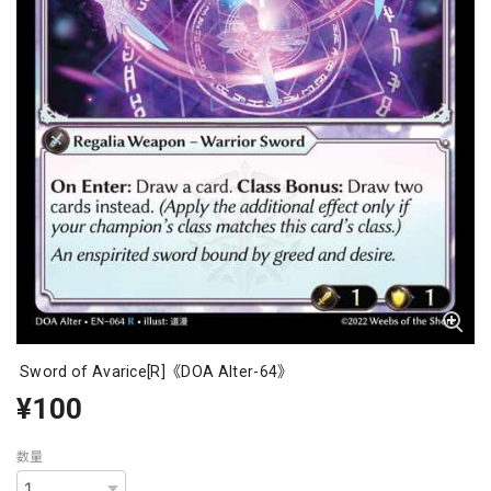
Sword of Avarice[R]《DOA Alter-64》
¥100
数量