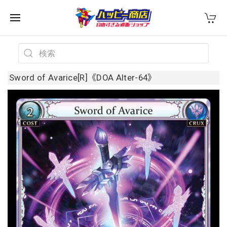
Sword of Avarice[R]《DOA Alter-64》