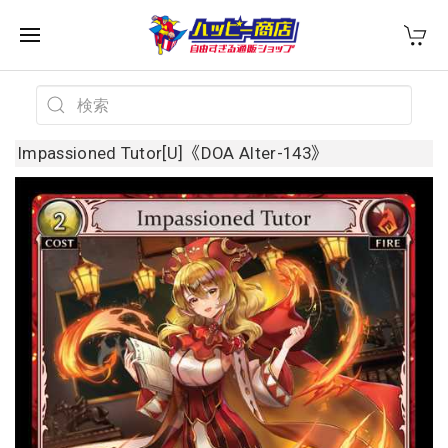
Impassioned Tutor[U]《DOA Alter-143》