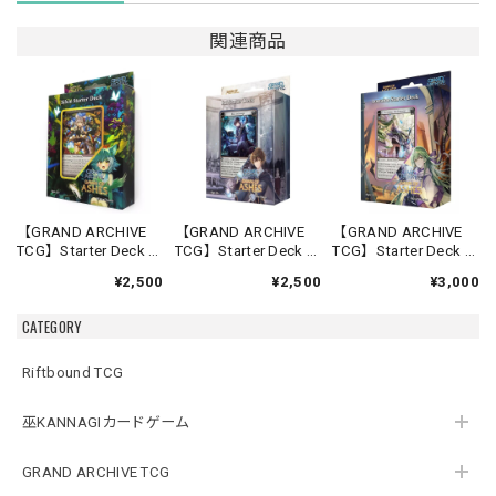
関連商品
【GRAND ARCHIVE
【GRAND ARCHIVE
【GRAND ARCHIVE
TCG】Starter Deck -
TCG】Starter Deck -
TCG】Starter Deck -
Silvie-【Down of
Rai-【Down of
Lorraine-【Down of
¥2,500
¥2,500
¥3,000
Ashes】《英語版》
Ashes】《英語版》
Ashes】《英語版》
CATEGORY
Riftbound TCG
巫KANNAGIカードゲーム
GRAND ARCHIVE TCG