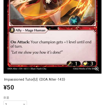
Impassioned Tutor[U]《DOA Alter-143》
¥50
数量