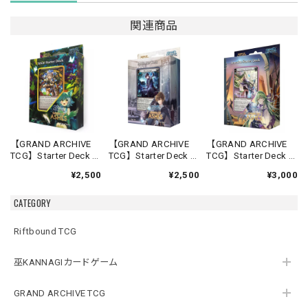
関連商品
【GRAND ARCHIVE
【GRAND ARCHIVE
【GRAND ARCHIVE
TCG】Starter Deck -
TCG】Starter Deck -
TCG】Starter Deck -
Silvie-【Down of
Rai-【Down of
Lorraine-【Down of
¥2,500
¥2,500
¥3,000
Ashes】《英語版》
Ashes】《英語版》
Ashes】《英語版》
CATEGORY
Riftbound TCG
巫KANNAGIカードゲーム
GRAND ARCHIVE TCG