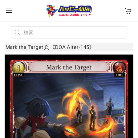
Mark the Target[C]《DOA Alter-145》