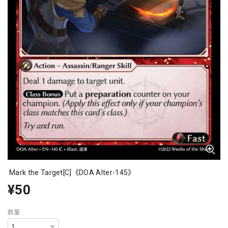
Mark the Target[C]《DOA Alter-145》
¥50
数量