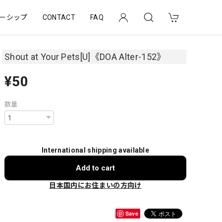
ーシップ
CONTACT
FAQ
Shout at Your Pets[U]《DOA Alter-152》
¥50
数量
International shipping available
Add to cart
日本国内にお住まいの方向け
Save