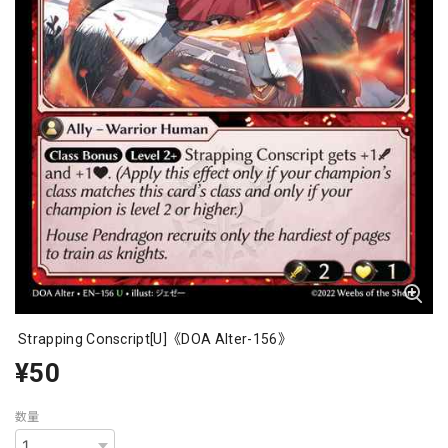
Strapping Conscript[U]《DOA Alter-156》
¥50
数量