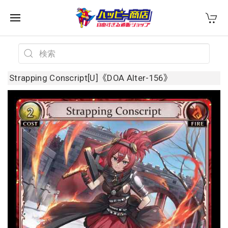
Strapping Conscript[U]《DOA Alter-156》