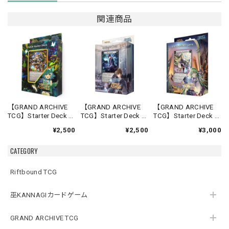
関連商品
【GRAND ARCHIVE
【GRAND ARCHIVE
【GRAND ARCHIVE
TCG】Starter Deck -
TCG】Starter Deck -
TCG】Starter Deck -
Silvie-【Down of
Rai-【Down of
Lorraine-【Down of
¥2,500
¥2,500
¥3,000
Ashes】《英語版》
Ashes】《英語版》
Ashes】《英語版》
CATEGORY
Riftbound TCG
巫KANNAGIカードゲーム
GRAND ARCHIVE TCG