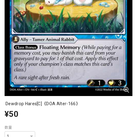
Dewdrop Hares[C]《DOA Alter-166》
¥50
数量