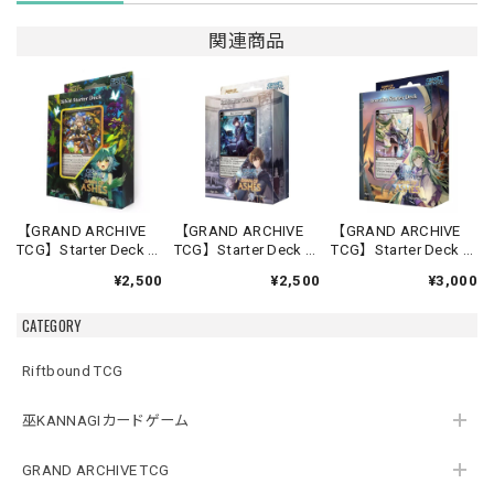
関連商品
【GRAND ARCHIVE
【GRAND ARCHIVE
【GRAND ARCHIVE
TCG】Starter Deck -
TCG】Starter Deck -
TCG】Starter Deck -
Silvie-【Down of
Rai-【Down of
Lorraine-【Down of
¥2,500
¥2,500
¥3,000
Ashes】《英語版》
Ashes】《英語版》
Ashes】《英語版》
CATEGORY
Riftbound TCG
巫KANNAGIカードゲーム
GRAND ARCHIVE TCG