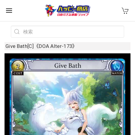
Give Bath[C]《DOA Alter-173》