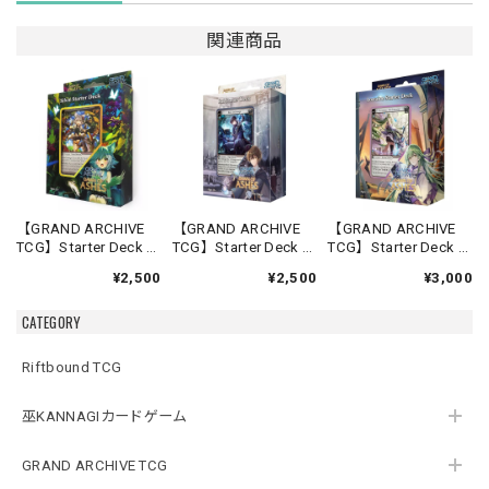
関連商品
【GRAND ARCHIVE
【GRAND ARCHIVE
【GRAND ARCHIVE
TCG】Starter Deck -
TCG】Starter Deck -
TCG】Starter Deck -
Silvie-【Down of
Rai-【Down of
Lorraine-【Down of
¥2,500
¥2,500
¥3,000
Ashes】《英語版》
Ashes】《英語版》
Ashes】《英語版》
CATEGORY
Riftbound TCG
巫KANNAGIカードゲーム
GRAND ARCHIVE TCG