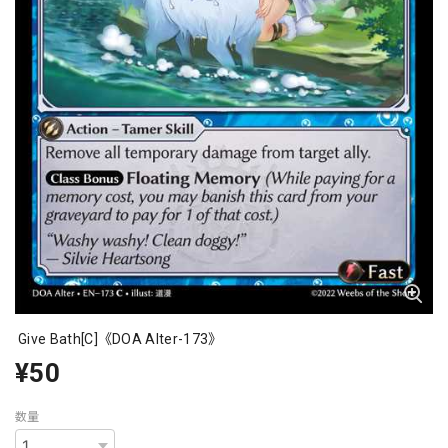
Give Bath[C]《DOA Alter-173》
¥50
数量