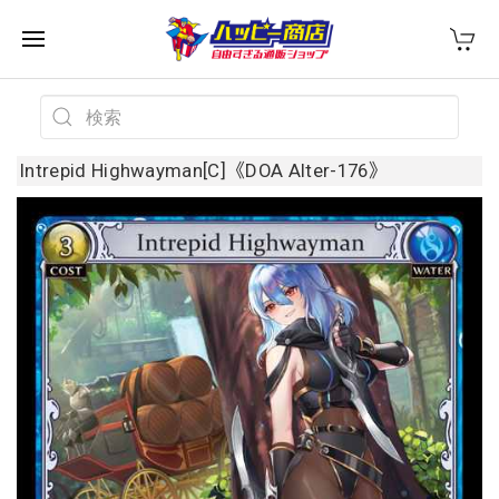
Intrepid Highwayman[C]《DOA Alter-176》