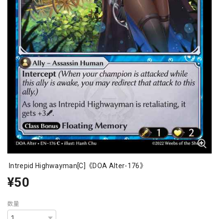
Intrepid Highwayman[C]《DOA Alter-176》
¥50
数量