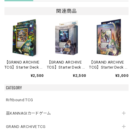
関連商品
【GRAND ARCHIVE
【GRAND ARCHIVE
【GRAND ARCHIVE
TCG】Starter Deck -
TCG】Starter Deck -
TCG】Starter Deck -
Silvie-【Down of
Rai-【Down of
Lorraine-【Down of
¥2,500
¥2,500
¥3,000
Ashes】《英語版》
Ashes】《英語版》
Ashes】《英語版》
CATEGORY
Riftbound TCG
巫KANNAGIカードゲーム
GRAND ARCHIVE TCG