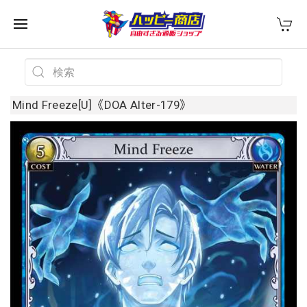
Mind Freeze[U]《DOA Alter-179》