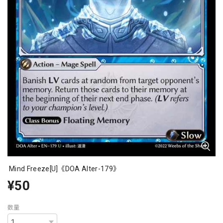
Mind Freeze[U]《DOA Alter-179》
¥50
数量