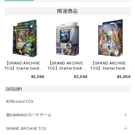
関連商品
【GRAND ARCHIVE
【GRAND ARCHIVE
【GRAND ARCHIVE
TCG】Starter Deck -
TCG】Starter Deck -
TCG】Starter Deck -
Silvie-【Down of
Rai-【Down of
Lorraine-【Down of
¥2,500
¥2,500
¥3,000
Ashes】《英語版》
Ashes】《英語版》
Ashes】《英語版》
CATEGORY
Riftbound TCG
巫KANNAGIカードゲーム
GRAND ARCHIVE TCG