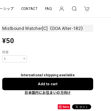
ーシップ
CONTACT
FAQ
Mistbound Watcher[C]《DOA Alter-182》
¥50
数量
International shipping available
Add to cart
日本国内にお住まいの方向け
Save