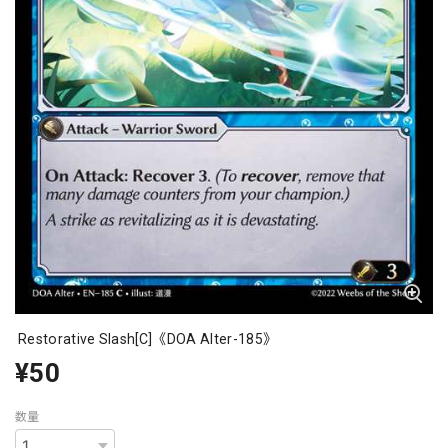
Restorative Slash[C]《DOA Alter-185》
¥50
数量