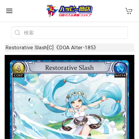
Restorative Slash[C]《DOA Alter-185》