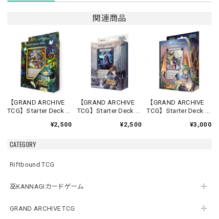
関連商品
【GRAND ARCHIVE
【GRAND ARCHIVE
【GRAND ARCHIVE
TCG】Starter Deck -
TCG】Starter Deck -
TCG】Starter Deck -
Silvie-【Down of
Rai-【Down of
Lorraine-【Down of
¥2,500
¥2,500
¥3,000
Ashes】《英語版》
Ashes】《英語版》
Ashes】《英語版》
CATEGORY
Riftbound TCG
巫KANNAGIカードゲーム
GRAND ARCHIVE TCG