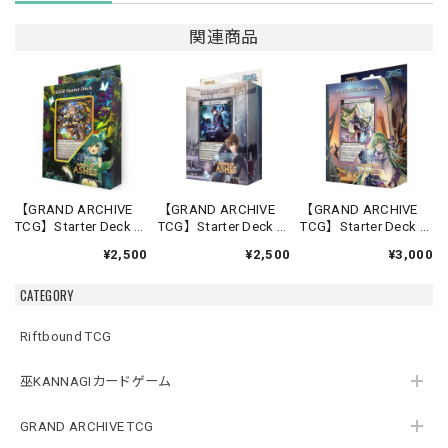
関連商品
【GRAND ARCHIVE
【GRAND ARCHIVE
【GRAND ARCHIVE
TCG】Starter Deck -
TCG】Starter Deck -
TCG】Starter Deck -
Silvie-【Down of
Rai-【Down of
Lorraine-【Down of
¥2,500
¥2,500
¥3,000
Ashes】《英語版》
Ashes】《英語版》
Ashes】《英語版》
CATEGORY
Riftbound TCG
巫KANNAGIカードゲーム
GRAND ARCHIVE TCG