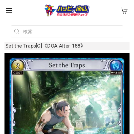
Set the Traps[C]《DOA Alter-188》