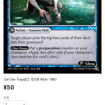
Set the Traps[C]《DOA Alter-188》
¥50
数量