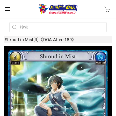
Shroud in Mist[R]《DOA Alter-189》