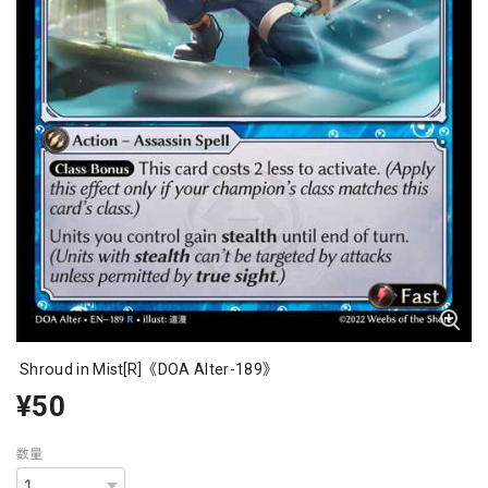
Shroud in Mist[R]《DOA Alter-189》
¥50
数量