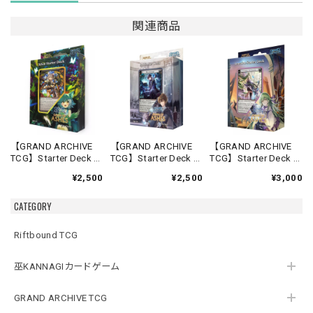
関連商品
【GRAND ARCHIVE
【GRAND ARCHIVE
【GRAND ARCHIVE
TCG】Starter Deck -
TCG】Starter Deck -
TCG】Starter Deck -
Silvie-【Down of
Rai-【Down of
Lorraine-【Down of
¥2,500
¥2,500
¥3,000
Ashes】《英語版》
Ashes】《英語版》
Ashes】《英語版》
CATEGORY
Riftbound TCG
巫KANNAGIカードゲーム
GRAND ARCHIVE TCG