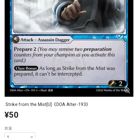
Strike from the Mist[U]《DOA Alter-193》
¥50
数量