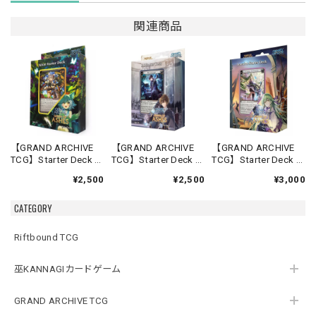
関連商品
【GRAND ARCHIVE
【GRAND ARCHIVE
【GRAND ARCHIVE
TCG】Starter Deck -
TCG】Starter Deck -
TCG】Starter Deck -
Silvie-【Down of
Rai-【Down of
Lorraine-【Down of
¥2,500
¥2,500
¥3,000
Ashes】《英語版》
Ashes】《英語版》
Ashes】《英語版》
CATEGORY
Riftbound TCG
巫KANNAGIカードゲーム
GRAND ARCHIVE TCG