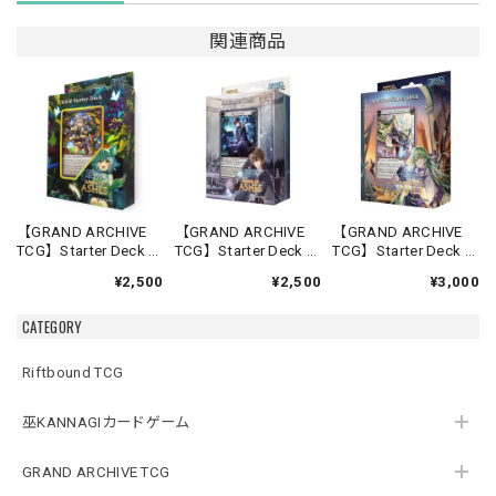
関連商品
【GRAND ARCHIVE
【GRAND ARCHIVE
【GRAND ARCHIVE
TCG】Starter Deck -
TCG】Starter Deck -
TCG】Starter Deck -
Silvie-【Down of
Rai-【Down of
Lorraine-【Down of
¥2,500
¥2,500
¥3,000
Ashes】《英語版》
Ashes】《英語版》
Ashes】《英語版》
CATEGORY
Riftbound TCG
巫KANNAGIカードゲーム
GRAND ARCHIVE TCG