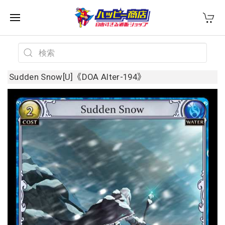
Sudden Snow[U]《DOA Alter-194》