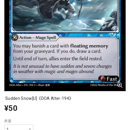
Sudden Snow[U]《DOA Alter-194》
¥50
数量