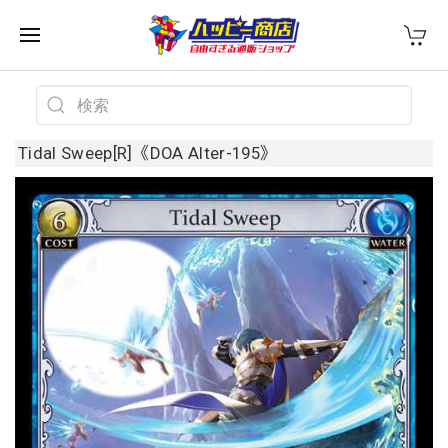
Tidal Sweep[R]《DOA Alter-195》