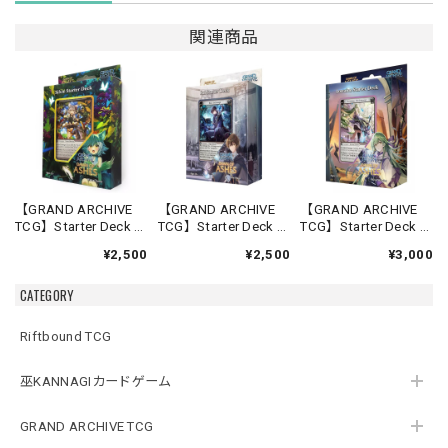
関連商品
【GRAND ARCHIVE
【GRAND ARCHIVE
【GRAND ARCHIVE
TCG】Starter Deck -
TCG】Starter Deck -
TCG】Starter Deck -
Silvie-【Down of
Rai-【Down of
Lorraine-【Down of
¥2,500
¥2,500
¥3,000
Ashes】《英語版》
Ashes】《英語版》
Ashes】《英語版》
CATEGORY
Riftbound TCG
巫KANNAGIカードゲーム
GRAND ARCHIVE TCG