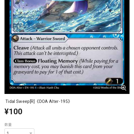
Tidal Sweep[R]《DOA Alter-195》
¥100
数量