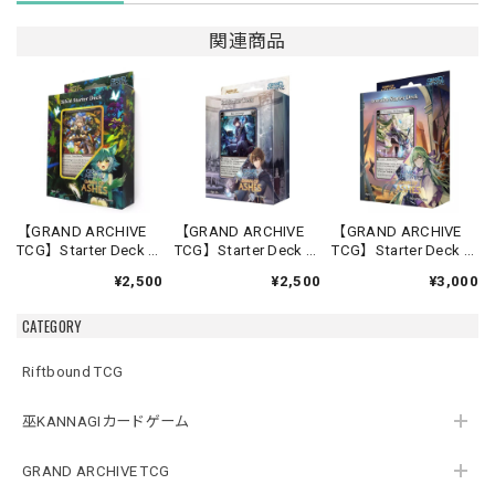
関連商品
【GRAND ARCHIVE
【GRAND ARCHIVE
【GRAND ARCHIVE
TCG】Starter Deck -
TCG】Starter Deck -
TCG】Starter Deck -
Silvie-【Down of
Rai-【Down of
Lorraine-【Down of
¥2,500
¥2,500
¥3,000
Ashes】《英語版》
Ashes】《英語版》
Ashes】《英語版》
CATEGORY
Riftbound TCG
巫KANNAGIカードゲーム
GRAND ARCHIVE TCG