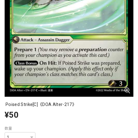
Poised Strike[C]《DOA Alter-217》
¥50
数量