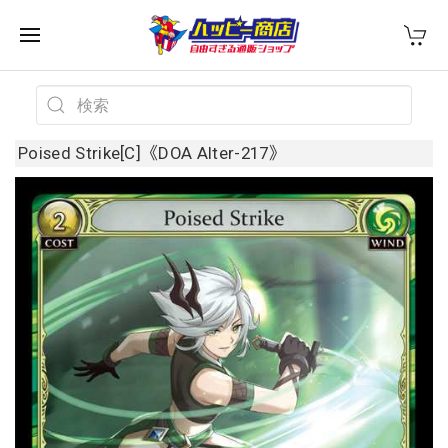
Poised Strike[C]《DOA Alter-217》