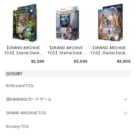
【GRAND ARCHIVE
【GRAND ARCHIVE
【GRAND ARCHIVE
TCG】Starter Deck -
TCG】Starter Deck -
TCG】Starter Deck -
Silvie-【Down of
Rai-【Down of
Lorraine-【Down of
¥2,500
¥2,500
¥3,000
Ashes】《英語版》
Ashes】《英語版》
Ashes】《英語版》
CATEGORY
Riftbound TCG
巫KANNAGIカードゲーム
GRAND ARCHIVE TCG
Sorcery TCG