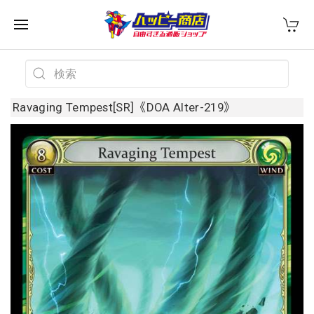
Ravaging Tempest[SR]《DOA Alter-219》