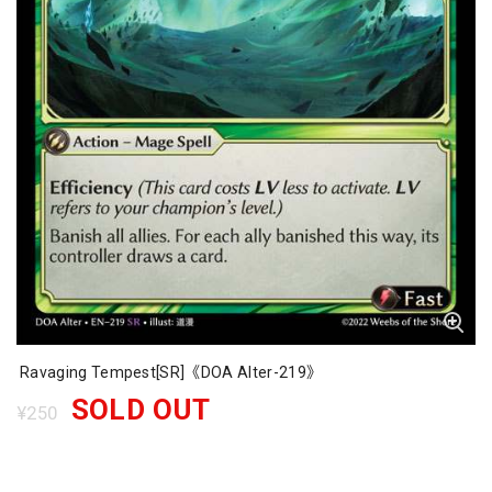
Ravaging Tempest[SR]《DOA Alter-219》
SOLD OUT
¥250