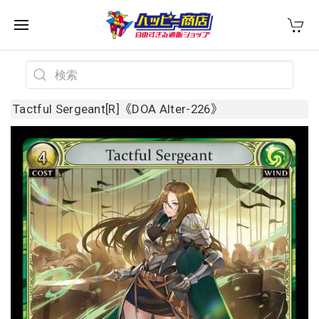
Tactful Sergeant[R]《DOA Alter-226》