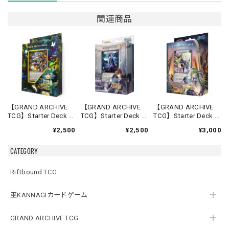
関連商品
【GRAND ARCHIVE
【GRAND ARCHIVE
【GRAND ARCHIVE
TCG】Starter Deck -
TCG】Starter Deck -
TCG】Starter Deck -
Silvie-【Down of
Rai-【Down of
Lorraine-【Down of
¥2,500
¥2,500
¥3,000
Ashes】《英語版》
Ashes】《英語版》
Ashes】《英語版》
CATEGORY
Riftbound TCG
巫KANNAGIカードゲーム
GRAND ARCHIVE TCG