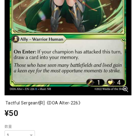
Tactful Sergeant[R]《DOA Alter-226》
¥50
数量