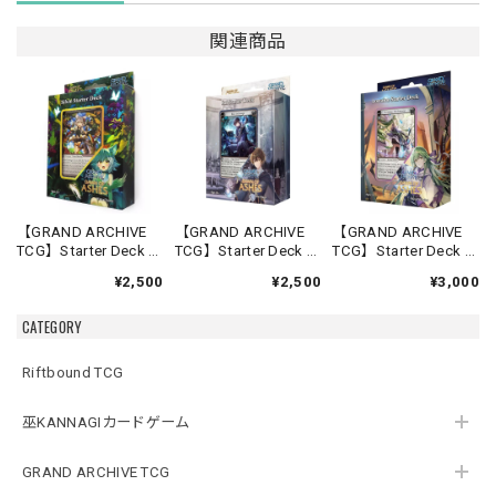
関連商品
【GRAND ARCHIVE
【GRAND ARCHIVE
【GRAND ARCHIVE
TCG】Starter Deck -
TCG】Starter Deck -
TCG】Starter Deck -
Silvie-【Down of
Rai-【Down of
Lorraine-【Down of
¥2,500
¥2,500
¥3,000
Ashes】《英語版》
Ashes】《英語版》
Ashes】《英語版》
CATEGORY
Riftbound TCG
巫KANNAGIカードゲーム
GRAND ARCHIVE TCG