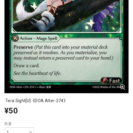
Tera Sight[U]《DOA Alter-274》
¥50
数量