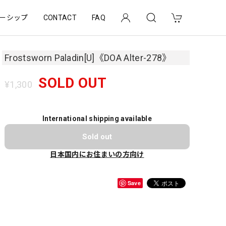
ーシップ
CONTACT
FAQ
Frostsworn Paladin[U]《DOA Alter-278》
SOLD OUT
¥1,300
International shipping available
Sold out
日本国内にお住まいの方向け
Save