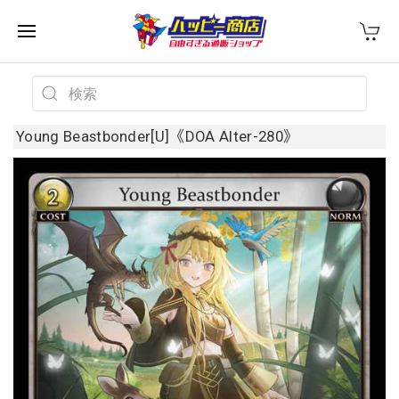
Young Beastbonder[U]《DOA Alter-280》