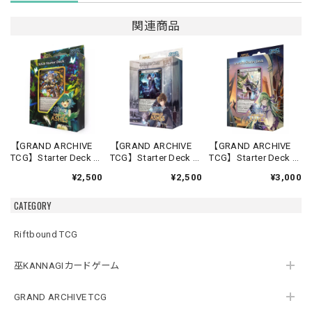
関連商品
【GRAND ARCHIVE
【GRAND ARCHIVE
【GRAND ARCHIVE
TCG】Starter Deck -
TCG】Starter Deck -
TCG】Starter Deck -
Silvie-【Down of
Rai-【Down of
Lorraine-【Down of
¥2,500
¥2,500
¥3,000
Ashes】《英語版》
Ashes】《英語版》
Ashes】《英語版》
CATEGORY
Riftbound TCG
巫KANNAGIカードゲーム
GRAND ARCHIVE TCG