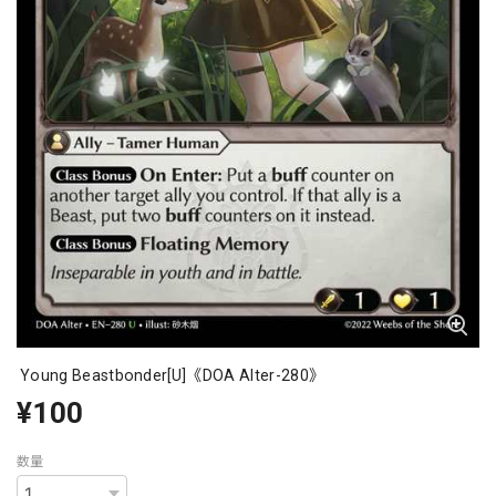
Young Beastbonder[U]《DOA Alter-280》
¥100
数量