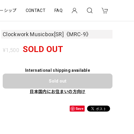
ーシップ
CONTACT
FAQ
Clockwork Musicbox[SR]《MRC-9》
SOLD OUT
¥1,500
International shipping available
Sold out
日本国内にお住まいの方向け
Save