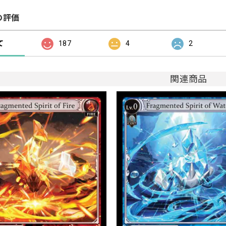
の評価
て
187
4
2
関連商品