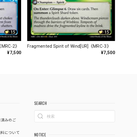
R]《MRC-2》
Fragmented Spirit of Wind[UR]《MRC-3》
¥7,500
¥7,500
SEARCH
済済みのご
料について
NOTICE