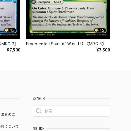
R]《MRC-2》
Fragmented Spirit of Wind[UR]《MRC-3》
¥7,500
¥7,500
SEARCH
済済みのご
料について
NOTICE