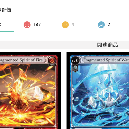
の評価
て
187
4
2
関連商品