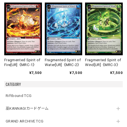
Fragmented Spirit of
Fragmented Spirit of
Fragmented Spirit of
Fire[UR]《MRC-1》
Water[UR]《MRC-2》
Wind[UR]《MRC-3》
¥7,500
¥7,500
¥7,500
CATEGORY
Riftbound TCG
巫KANNAGIカードゲーム
GRAND ARCHIVE TCG