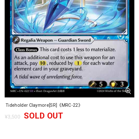
Tideholder Claymore[SR]《MRC-22》
SOLD OUT
¥3,500