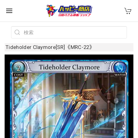
Tideholder Claymore[SR]《MRC-22》