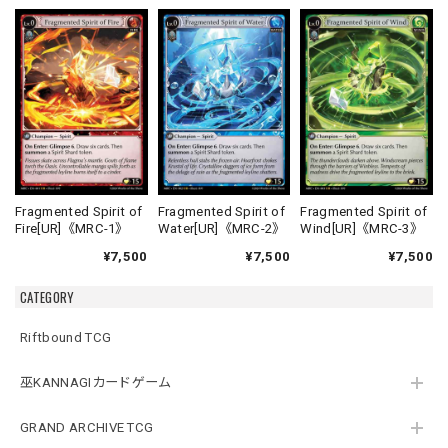
Fragmented Spirit of
Fragmented Spirit of
Fragmented Spirit of
Fire[UR]《MRC-1》
Water[UR]《MRC-2》
Wind[UR]《MRC-3》
¥7,500
¥7,500
¥7,500
CATEGORY
Riftbound TCG
巫KANNAGIカードゲーム
GRAND ARCHIVE TCG