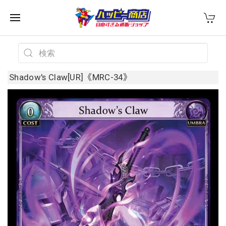
Shadow's Claw[UR]《MRC-34》