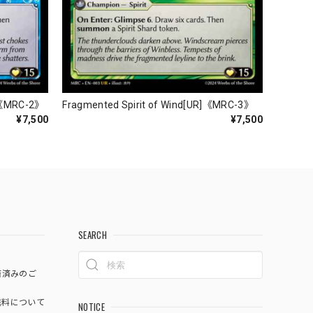
R]《MRC-2》
Fragmented Spirit of Wind[UR]《MRC-3》
¥7,500
¥7,500
SEARCH
済済みのご
料について
NOTICE