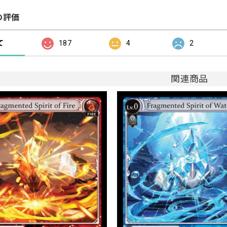
の評価
て
187
4
2
関連商品