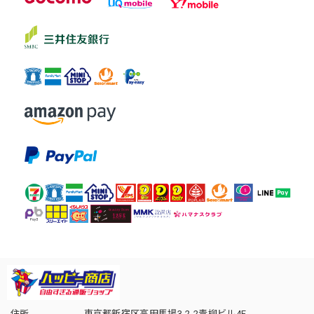
住所
東京都新宿区高田馬場3-2-2青柳ビル4F