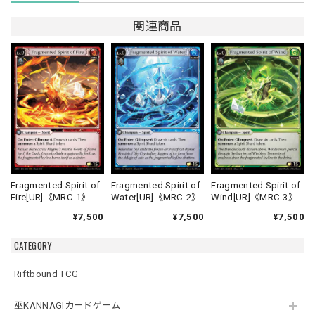
関連商品
Fragmented Spirit of
Fragmented Spirit of
Fragmented Spirit of
Fire[UR]《MRC-1》
Water[UR]《MRC-2》
Wind[UR]《MRC-3》
¥7,500
¥7,500
¥7,500
CATEGORY
Riftbound TCG
巫KANNAGIカードゲーム