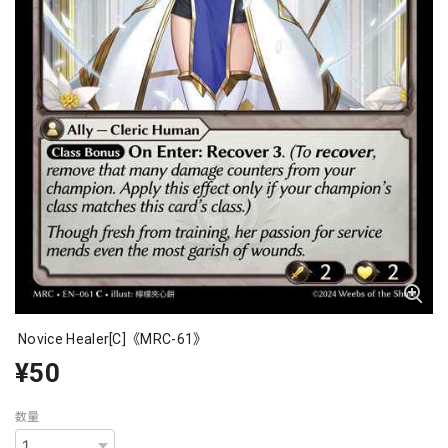
Novice Healer[C]《MRC-61》
¥50
数量