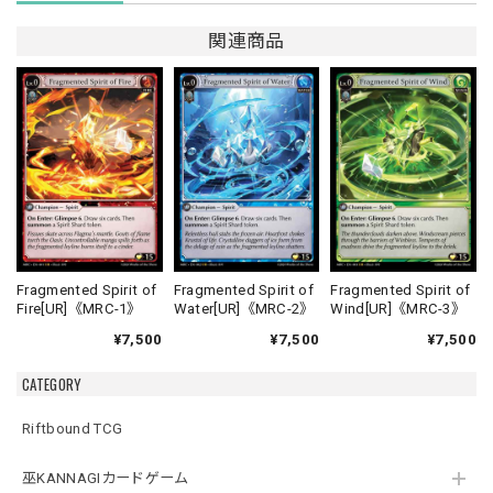
関連商品
Fragmented Spirit of
Fragmented Spirit of
Fragmented Spirit of
Fire[UR]《MRC-1》
Water[UR]《MRC-2》
Wind[UR]《MRC-3》
¥7,500
¥7,500
¥7,500
CATEGORY
Riftbound TCG
巫KANNAGIカードゲーム