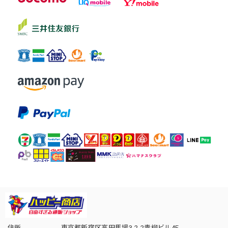
住所
東京都新宿区高田馬場3-2-2青柳ビル4F