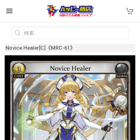
Novice Healer[C]《MRC-61》