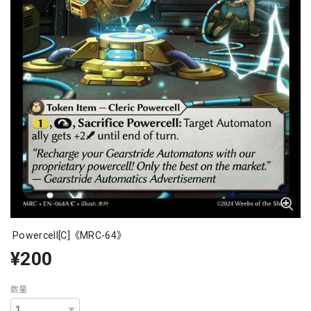
Powercell[C]《MRC-64》
¥200
数量