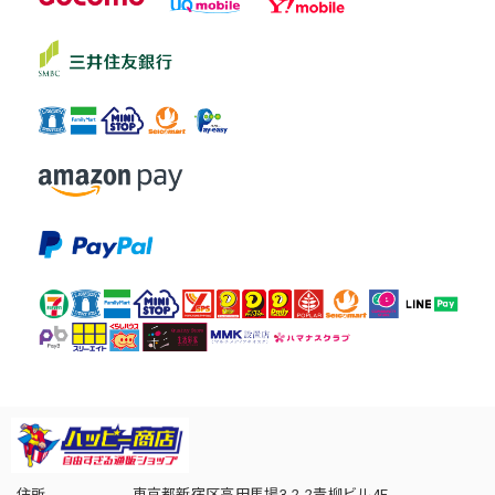
住所
東京都新宿区高田馬場3-2-2青柳ビル4F