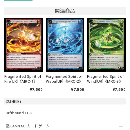
関連商品
Fragmented Spirit of
Fragmented Spirit of
Fragmented Spirit of
Fire[UR]《MRC-1》
Water[UR]《MRC-2》
Wind[UR]《MRC-3》
¥7,500
¥7,500
¥7,500
CATEGORY
Riftbound TCG
巫KANNAGIカードゲーム