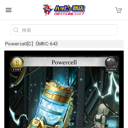
Powercell[C]《MRC-64》