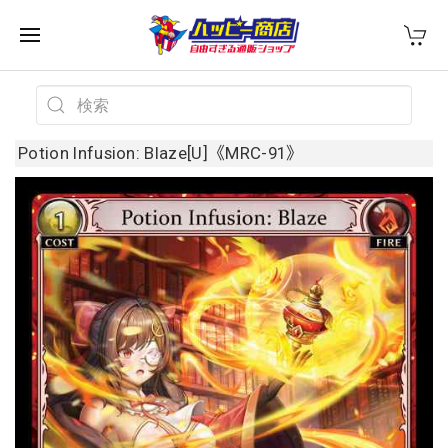
Potion Infusion: Blaze[U]《MRC-91》