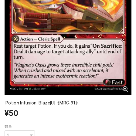
Potion Infusion: Blaze[U]《MRC-91》
¥50
数量