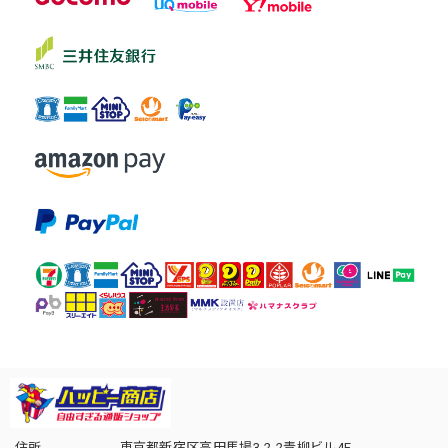
住所
東京都新宿区高田馬場3-2-2青柳ビル4F