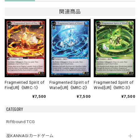
関連商品
Fragmented Spirit of
Fragmented Spirit of
Fragmented Spirit of
Fire[UR]《MRC-1》
Water[UR]《MRC-2》
Wind[UR]《MRC-3》
¥7,500
¥7,500
¥7,500
CATEGORY
Riftbound TCG
巫KANNAGIカードゲーム